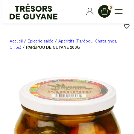
Aller
0
au
contenu
Accueil
/
Épicerie salée
/
Apéritifs (Parépou, Chataignes,
Chips)
/ PARÉPOU DE GUYANE 200G