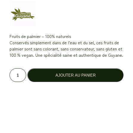
Fruits de palmier – 100% naturels
Conservés simplement dans de l’eau et du sel, ces fruits de
palmier sont sans colorant, sans conservateur, sans gluten et
100 % vegan. Une spécialité saine et authentique de Guyane.
q
AJOUTER AU PANIER
u
a
n
t
i
t
é
d
e